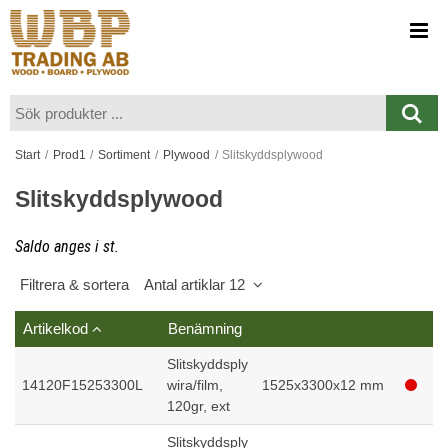
Visa varukorgen
Till kassan
Start
/
Prod1
/
Sortiment
/
Plywood
/
Slitskyddsplywood
Slitskyddsplywood
Saldo anges i st.
Filtrera & sortera
Antal artiklar 12
Artikelkod
Benämning
S
Slitskyddsply
14120F15253300L
wira/film,
1525x3300x12 mm
120gr, ext
Slitskyddsply