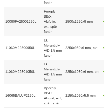
fanér
Furuply
BB/X,
10080FA25001250L
Alufolie,
2500x1250x8 mm
ext, spår
fanér
Ek
Merantiply
11060M22500950L
2250x950x6 mm, ext
A/D 1,5 mm
faner
Ek
Merantiply
11060M22501050L
2250x1050x6 mm, ext
A/D 1,5 mm
faner
Björkply
BB/C,
16065BALUP2150L
2150x1050x5,5 mm
Aluplåt, ext,
spår fanér