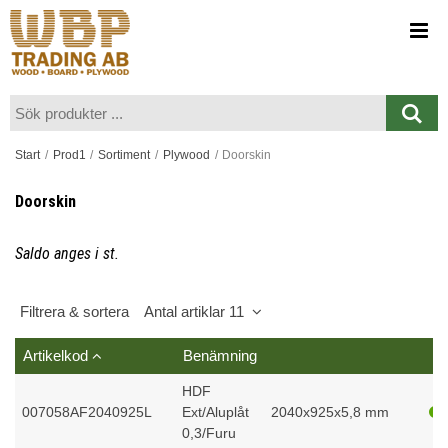
Visa varukorgen
Till kassan
Start
/
Prod1
/
Sortiment
/
Plywood
/
Doorskin
Doorskin
Saldo anges i st.
Filtrera & sortera
Antal artiklar 11
Artikelkod
Benämning
HDF
007058AF2040925L
Ext/Aluplåt
2040x925x5,8 mm
0,3/Furu