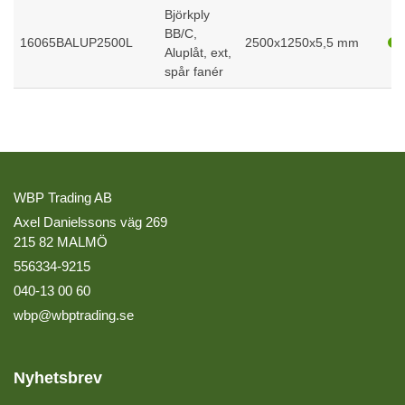
Björkply
BB/C,
16065BALUP2500L
2500x1250x5,5 mm
Aluplåt, ext,
spår fanér
WBP Trading AB
Axel Danielssons väg 269
215 82 MALMÖ
556334-9215
040-13 00 60
wbp@wbptrading.se
Nyhetsbrev