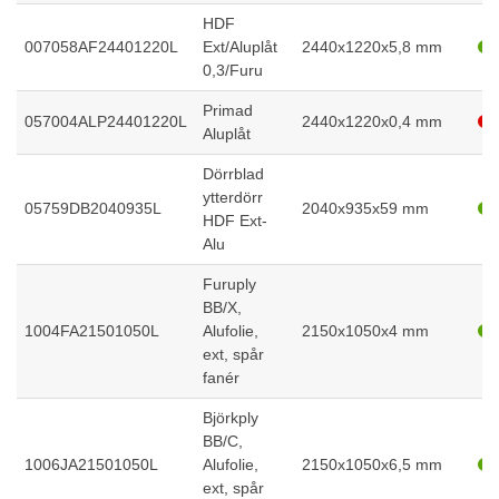
HDF
007058AF24401220L
Ext/Aluplåt
2440x1220x5,8 mm
0,3/Furu
Primad
057004ALP24401220L
2440x1220x0,4 mm
Aluplåt
Dörrblad
ytterdörr
05759DB2040935L
2040x935x59 mm
HDF Ext-
Alu
Furuply
BB/X,
1004FA21501050L
Alufolie,
2150x1050x4 mm
ext, spår
fanér
Björkply
BB/C,
1006JA21501050L
Alufolie,
2150x1050x6,5 mm
ext, spår