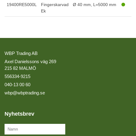
19400RE5000L
Fingerskarvad
Ø 40 mm, L=5000 mm
Ek
WBP Trading AB
Axel Danielssons väg 269
215 82 MALMÖ
556334-9215
040-13 00 60
wbp@wbptrading.se
Nyhetsbrev