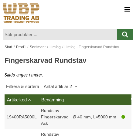
Visa varukorgen
Till kassan
Start
/
Prod1
/
Sortiment
/
Limfog
/
Limfog - Fingerskarvad Rundstav
Fingerskarvad Rundstav
Saldo anges i meter.
Filtrera & sortera
Antal artiklar 2
Artikelkod
Benämning
Sa
Rundstav
19400RA5000L
Fingerskarvad
Ø 40 mm, L=5000 mm
Ask
Rundstav