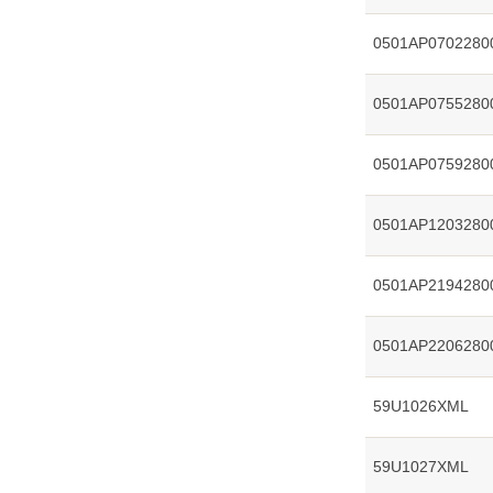
0501AP0702280
0501AP0755280
0501AP0759280
0501AP1203280
0501AP2194280
0501AP2206280
59U1026XML
59U1027XML