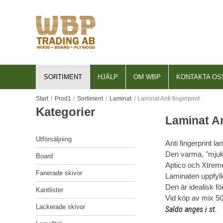
SORTIMENT
HJÄLP
OM WBP
KONTAKTA OS
För nya kunder
Om WBP
Start
UTFÖRSÄLJNING
/
Prod1
/
Sortiment
/
Laminat
/
Laminat Anti fingerprint
Så handlar du
Historik
Laminat An
BOARD
Söktips
Lager
FANERADE SKIVOR
Utförsäljning
Anti fingerprint 
Mitt konto
FSC®
Den varma, "mjuka" 
Board
KANTLISTER
Leverans
PEFC
Aptico och Xtreme
Fanerade skivor
Laminaten uppfylle
LACKERADE SKIVOR
Betalning
EU Timber Regulation
Den är idealisk f
Kantlister
LAMELLTRÄ
Vid köp av mix 50 
Säkerhet & Cookies
Code of Conduct
Lackerade skivor
Saldo anges i st.
LAMINAT
Integritetspolicy