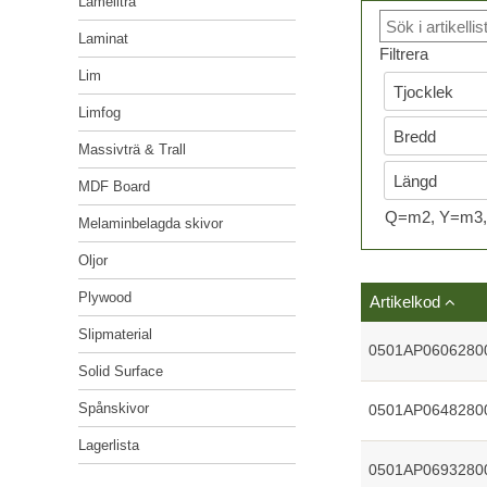
Lamellträ
LIM
Kvalitetspolicy
Laminat
Filtrera
LIMFOG
Miljöpolicy
Lim
MASSIVTRÄ & TRALL
Limfog
Lediga tjänster
Massivträ & Trall
MDF BOARD
MDF Board
MELAMINBELAGDA SKIVOR
Q=m2, Y=m3, 
Melaminbelagda skivor
OLJOR
Oljor
PLYWOOD
Plywood
Artikelkod
SLIPMATERIAL
Slipmaterial
0501AP0606280
SOLID SURFACE
Solid Surface
SPÅNSKIVOR
Spånskivor
0501AP0648280
Lagerlista
LAGERLISTA
0501AP0693280