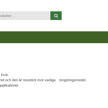
Visa varukorgen
Till kassan
 kvar.
ghet och den är resistent mot vanliga rengöringsmedel.
pplikationer.