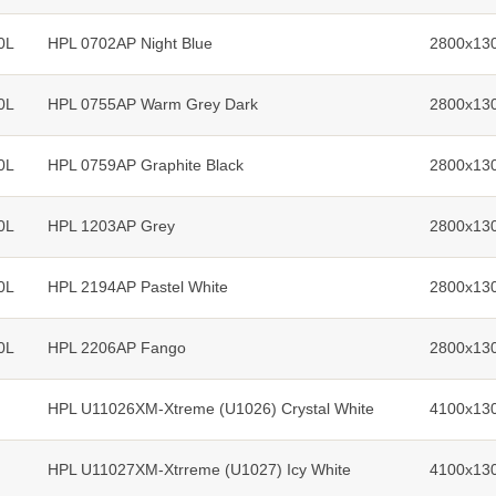
0L
HPL 0702AP Night Blue
2800x13
0L
HPL 0755AP Warm Grey Dark
2800x13
0L
HPL 0759AP Graphite Black
2800x13
0L
HPL 1203AP Grey
2800x13
0L
HPL 2194AP Pastel White
2800x13
0L
HPL 2206AP Fango
2800x13
HPL U11026XM-Xtreme (U1026) Crystal White
4100x130
HPL U11027XM-Xtrreme (U1027) Icy White
4100x130