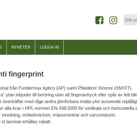
S
NYHETER
LOGGA IN
ti fingerprint
laminat från Fundermax Aptico (AP) samt Pfleiderer Xtreme (XM/XT).
ytan inbjuder till beröring utan att fingeravtryck eller spår av fett blir
 överträffar med råge andra jämförbara matta ytor avseende reptåli
r alla krav i HPL normen EN 438:2005 för vertikala och horisontella a
ör inredning, möbelsnickeri, mässmontrar och varvsindustri.
st laminat erhållas rabatt.