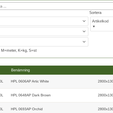
Sortera
Artikelkod
M=meter, K=kg, S=st
Benämning
0L
HPL 0606AP Artic White
2800x13
0L
HPL 0648AP Dark Brown
2800x13
0L
HPL 0693AP Orchid
2800x13