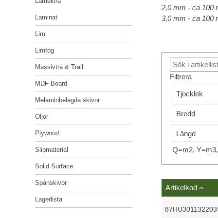
Lamellträ
2,0 mm - ca 100 m
LIM
Kvalitetspolicy
Laminat
3,0 mm - ca 100 m
LIMFOG
Miljöpolicy
Lim
MASSIVTRÄ & TRALL
Limfog
Lediga tjänster
Massivträ & Trall
MDF BOARD
Filtrera
MDF Board
MELAMINBELAGDA SKIVOR
Melaminbelagda skivor
OLJOR
Oljor
PLYWOOD
Plywood
SLIPMATERIAL
Q=m2, Y=m3, 
Slipmaterial
SOLID SURFACE
Solid Surface
SPÅNSKIVOR
Spånskivor
Artikelkod
Lagerlista
LAGERLISTA
87HU301132203