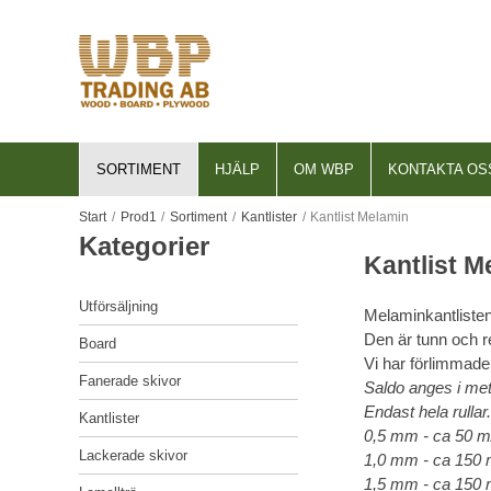
SORTIMENT
HJÄLP
OM WBP
KONTAKTA OS
För nya kunder
Om WBP
Start
UTFÖRSÄLJNING
/
Prod1
/
Sortiment
/
Kantlister
/
Kantlist Melamin
Så handlar du
Historik
Kantlist M
BOARD
Söktips
Lager
FANERADE SKIVOR
Utförsäljning
Melaminkantlisten
Mitt konto
FSC®
Den är tunn och r
Board
KANTLISTER
Leverans
PEFC
Vi har förlimmad
Fanerade skivor
Saldo anges i met
LACKERADE SKIVOR
Betalning
EU Timber Regulation
Endast hela rullar.
Kantlister
LAMELLTRÄ
0,5 mm - ca 50 m/
Säkerhet & Cookies
Code of Conduct
Lackerade skivor
1,0 mm - ca 150 m
LAMINAT
1,5 mm - ca 150 m
Integritetspolicy