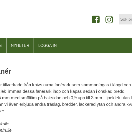
S
NYHETER
LOGGA IN
anér
 är tillverkade från knivskurna fanérark som sammanfogas i längd och 
klek limmas dessa fanérark ihop och kapas sedan i önskad bredd.
,5 mm med smältlim på baksidan och 0,9 upp till 3 mm i tjocklek utan l
n vi även erbjuda andra träslag, bredder, lackerad ytan och andra kva
er.
rulle
/rulle