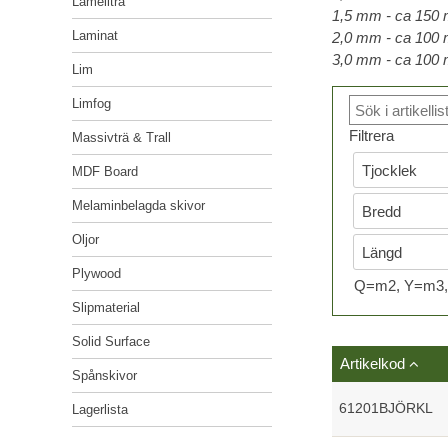
Lamellträ
1,5 mm - ca 150 m
LIM
Kvalitetspolicy
Laminat
2,0 mm - ca 100 m
3,0 mm - ca 100 m
LIMFOG
Miljöpolicy
Lim
MASSIVTRÄ & TRALL
Limfog
Lediga tjänster
Filtrera
Massivträ & Trall
MDF BOARD
MDF Board
MELAMINBELAGDA SKIVOR
Melaminbelagda skivor
OLJOR
Oljor
PLYWOOD
Plywood
Q=m2, Y=m3, 
SLIPMATERIAL
Slipmaterial
SOLID SURFACE
Solid Surface
Artikelkod
SPÅNSKIVOR
Spånskivor
61201BJÖRKL
Lagerlista
LAGERLISTA