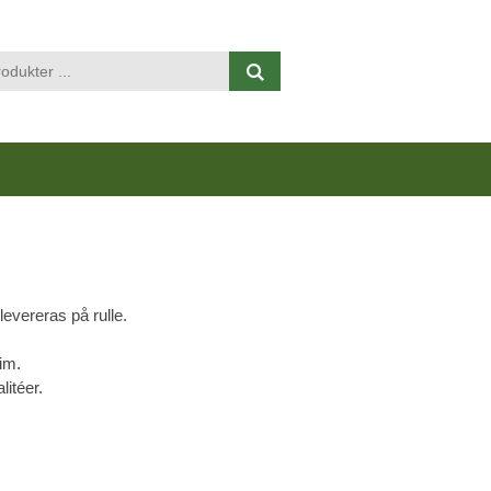
Visa varukorgen
Till kassan
levereras på rulle.
im.
litéer.