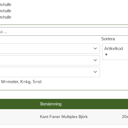
/rulle
/rulle
/rulle
Sortera
Artikelkod
M=meter, K=kg, S=st
Benämning
Kant Faner Multiplex Björk
20