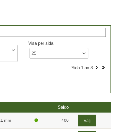
Visa per sida
25
Sida
1
av
3
Saldo
x1 mm
400
Välj