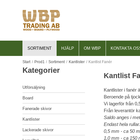
SORTIMENT
HJÄLP
OM WBP
KONTAKTA OS
För nya kunder
Om WBP
Start
UTFÖRSÄLJNING
/
Prod1
/
Sortiment
/
Kantlister
/
Kantlist Fanér
Så handlar du
Historik
Kantlist F
BOARD
Söktips
Lager
FANERADE SKIVOR
Utförsäljning
Kantlister i fanér
Mitt konto
FSC®
Beroende på tjoc
Board
KANTLISTER
Leverans
PEFC
Vi lagerför från 0
Fanerade skivor
Från leverantör ka
LACKERADE SKIVOR
Betalning
EU Timber Regulation
Saldo anges i met
Kantlister
LAMELLTRÄ
Endast hela rullar.
Säkerhet & Cookies
Code of Conduct
Lackerade skivor
0,5 mm - ca 50 m/
LAMINAT
1,0 mm - ca 150 m
Integritetspolicy